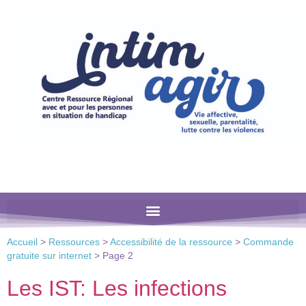
Veuillez
noter
:
Ce
site
Web
comprend
un
système
d'accessibilité.
Accueil
>
Ressources
>
Accessibilité de la ressource
>
Commande
gratuite sur internet
>
Page 2
Les IST: Les infections