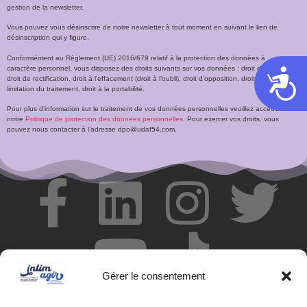
gestion de la newsletter.
Vous pouvez vous désinscrire de notre newsletter à tout moment en suivant le lien de
désinscription qui y figure.
Conformément au Règlement (UE) 2016/679 relatif à la protection des données à
caractère personnel, vous disposez des droits suivants sur vos données : droit d’accès,
Acces
droit de rectification, droit à l’effacement (droit à l’oubli), droit d’opposition, droit à la
limitation du traitement, droit à la portabilité.
Pour plus d’information sur le traitement de vos données personnelles veuillez accéder à
notre
Politique de protection des données personnelles
. Pour exercer vos droits, vous
pouvez nous contacter à l’adresse dpo@udaf54.com.
Gérer le consentement