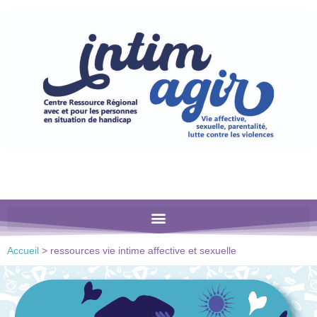
Veuillez
noter
:
Ce
site
Web
comprend
un
système
d'accessibilité.
Accueil
>
ressources vie intime affective et sexuelle