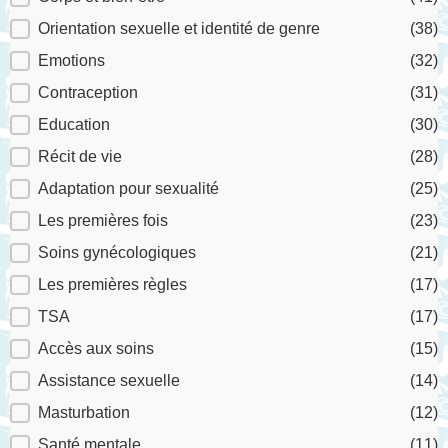
Orientation sexuelle et identité de genre
(38)
Emotions
(32)
Contraception
(31)
Education
(30)
Récit de vie
(28)
Adaptation pour sexualité
(25)
Les premières fois
(23)
Soins gynécologiques
(21)
Les premières règles
(17)
TSA
(17)
Accès aux soins
(15)
Assistance sexuelle
(14)
Masturbation
(12)
Santé mentale
(11)