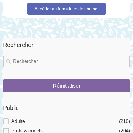
Accéder au formulaire de contact
Rechercher
Rechercher
Rechercher
Réinitialiser
Public
Public
Adulte
(218)
Professionnels
(204)