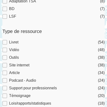
Adaptation TSA
(8)
BD
(7)
LSF
(7)
Type de ressource
Type de ressource
Livret
(54)
Vidéo
(48)
Outils
(38)
Site internet
(38)
Article
(34)
Podcast - Audio
(24)
Support pour professionnels
(24)
Témoignage
(20)
Lois/rapports/statistiques
(18)