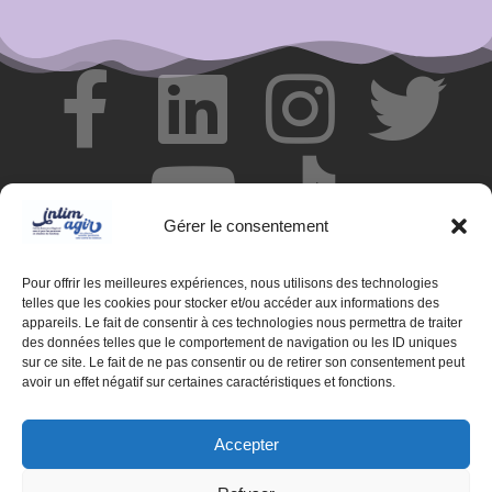
Gérer le consentement
Pour offrir les meilleures expériences, nous utilisons des technologies
telles que les cookies pour stocker et/ou accéder aux informations des
appareils. Le fait de consentir à ces technologies nous permettra de traiter
des données telles que le comportement de navigation ou les ID uniques
© Centre de ressources INTIMAGIR Grand Est – 124 rue de
sur ce site. Le fait de ne pas consentir ou de retirer son consentement peut
Newcastle 54000 NANCY
avoir un effet négatif sur certaines caractéristiques et fonctions.
Mentions légales
Accepter
Partenaires