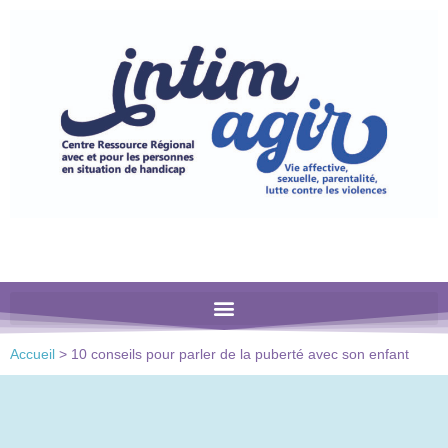
Veuillez
noter
:
Ce
site
Web
comprend
un
système
d'accessibilité.
Accueil
>
10 conseils pour parler de la puberté avec son enfant