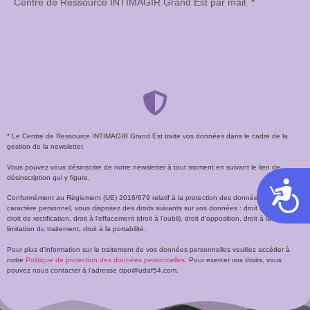
Centre de Ressource INTIMAGIR Grand Est par mail. *
* Le Centre de Ressource INTIMAGIR Grand Est traite vos données dans le cadre de la
gestion de la newsletter.
Vous pouvez vous désinscrire de notre newsletter à tout moment en suivant le lien de
désinscription qui y figure.
Acces
Conformément au Règlement (UE) 2016/679 relatif à la protection des données à
caractère personnel, vous disposez des droits suivants sur vos données : droit d’accès,
droit de rectification, droit à l’effacement (droit à l’oubli), droit d’opposition, droit à la
limitation du traitement, droit à la portabilité.
Pour plus d’information sur le traitement de vos données personnelles veuillez accéder à
notre
Politique de protection des données personnelles
. Pour exercer vos droits, vous
pouvez nous contacter à l’adresse dpo@udaf54.com.