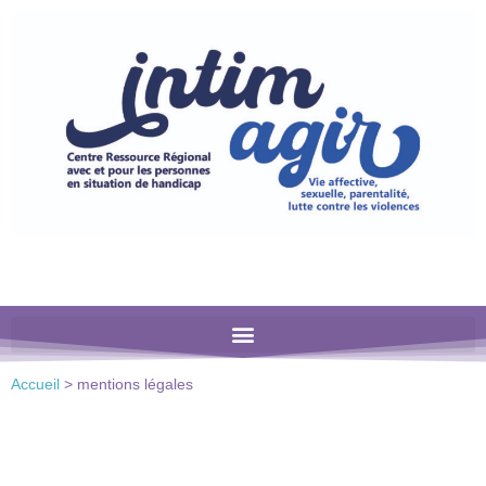
Veuillez
noter
:
Ce
site
Web
comprend
un
système
d'accessibilité.
Accueil
>
mentions légales