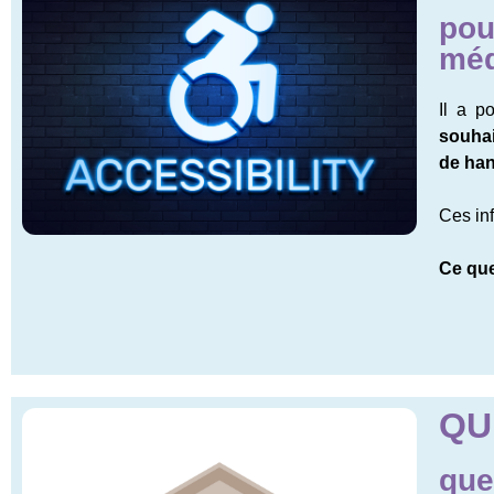
pou
méd
Il a p
souhai
de han
Ces in
Ce que
QU
que