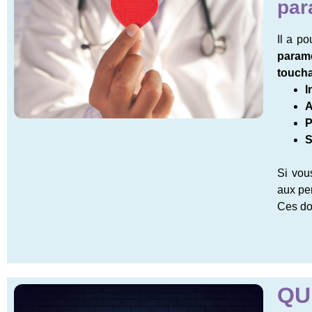
par
Il a p
param
toucha
I
A
P
S
Si vou
aux pe
Ces do
QU