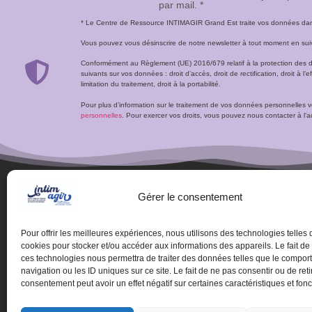
par mail. *
* Le Centre de Ressource INTIMAGIR Grand Est traite vos données dans 
Vous pouvez vous désinscrire de notre newsletter à tout moment en suivan
Conformément au Règlement (UE) 2016/679 relatif à la protection des 
suivants sur vos données : droit d’accès, droit de rectification, droit à l’ef
limitation du traitement, droit à la portabilité.
Pour plus d’information sur le traitement de vos données personnelles 
personnelles
. Pour exercer vos droits, vous pouvez nous contacter à 
Gérer le consentement
Pour offrir les meilleures expériences, nous utilisons des technologies telles 
cookies pour stocker et/ou accéder aux informations des appareils. Le fait de
ces technologies nous permettra de traiter des données telles que le compo
navigation ou les ID uniques sur ce site. Le fait de ne pas consentir ou de reti
consentement peut avoir un effet négatif sur certaines caractéristiques et fonc