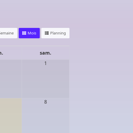
Semaine
Mois
Planning
n.
sam.
1
1
t - Reims (51)
8