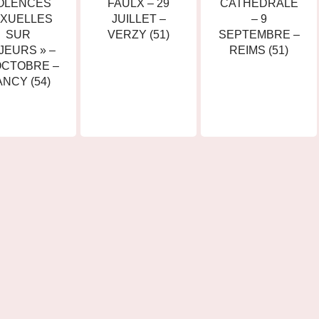
OLENCES
FAULX – 29
CATHÉDRALE
XUELLES
JUILLET –
– 9
SUR
VERZY (51)
SEPTEMBRE –
JEURS » –
REIMS (51)
OCTOBRE –
NCY (54)