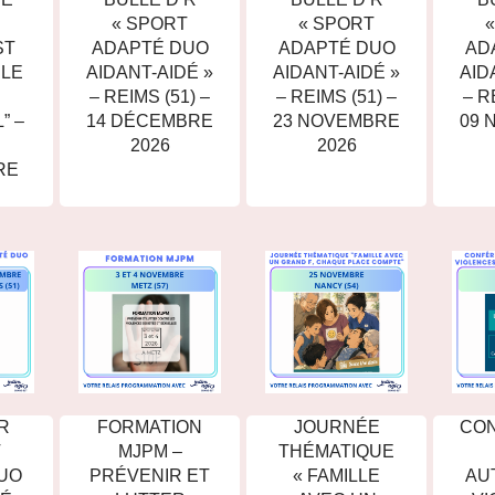
S
« SPORT
« SPORT
ST
ADAPTÉ DUO
ADAPTÉ DUO
AD
 LE
AIDANT-AIDÉ »
AIDANT-AIDÉ »
AID
– REIMS (51) –
– REIMS (51) –
– R
” –
14 DÉCEMBRE
23 NOVEMBRE
09 
2026
2026
RE
R
FORMATION
JOURNÉE
CO
T
MJPM –
THÉMATIQUE
UO
PRÉVENIR ET
« FAMILLE
AU