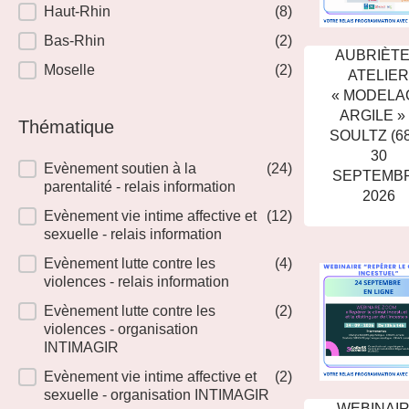
Haut-Rhin
(8)
Bas-Rhin
(2)
AUBRIÈTE
Moselle
(2)
ATELIER
« MODELA
ARGILE »
Thématique
SOULTZ (68
30
Thématique
Evènement soutien à la
(24)
SEPTEMB
parentalité - relais information
2026
Evènement vie intime affective et
(12)
sexuelle - relais information
Evènement lutte contre les
(4)
violences - relais information
Evènement lutte contre les
(2)
violences - organisation
INTIMAGIR
Evènement vie intime affective et
(2)
sexuelle - organisation INTIMAGIR
WEBINAI