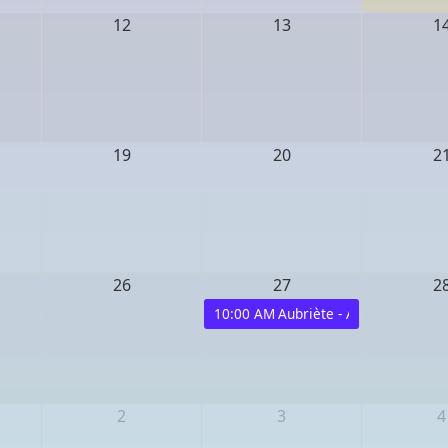
12
13
1
19
20
2
26
27
2
10:00 AM
Aubriète - Atelier "Se pré
2
3
4