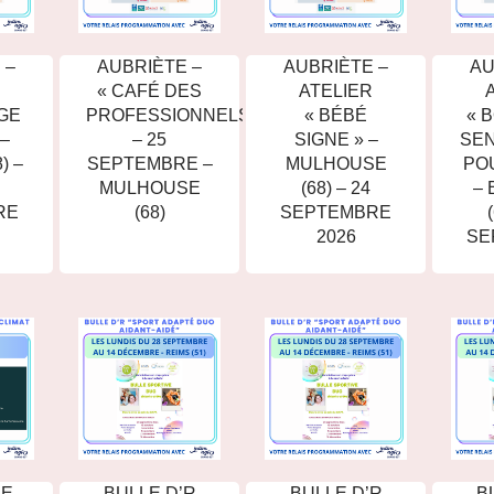
 –
AUBRIÈTE –
AUBRIÈTE –
AU
« CAFÉ DES
ATELIER
GE
PROFESSIONNELS »
« BÉBÉ
« 
 –
– 25
SIGNE » –
SEN
) –
SEPTEMBRE –
MULHOUSE
PO
MULHOUSE
(68) – 24
– 
RE
(68)
SEPTEMBRE
2026
SE
RE
BULLE D’R
BULLE D’R
B