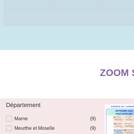
ZOOM 
Département
Département
Marne
(9)
Meurthe et Moselle
(9)