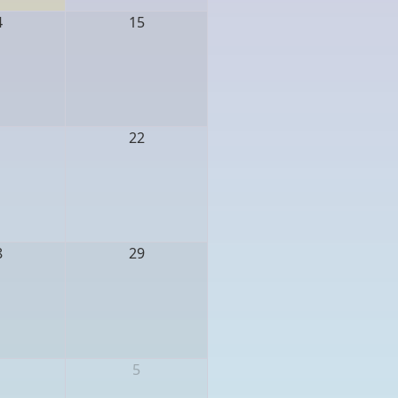
4
15
1
22
8
29
parer à la rentrée" - Mulhouse (68) - 27 août 2026
5