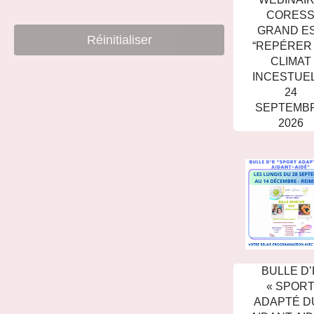
CORES
GRAND E
Réinitialiser
“REPÉRER
CLIMAT
INCESTUEL
24
SEPTEMB
2026
BULLE D’
« SPOR
ADAPTÉ D