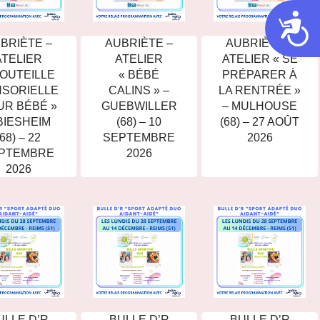
Acces
BRIÈTE –
AUBRIÈTE –
AUBRIÈTE –
ATELIER
ATELIER
ATELIER « SE
BOUTEILLE
« BÉBÉ
PRÉPARER À
SORIELLE
CALINS » –
LA RENTRÉE »
UR BÉBÉ »
GUEBWILLER
– MULHOUSE
BIESHEIM
(68) – 10
(68) – 27 AOÛT
(68) – 22
SEPTEMBRE
2026
PTEMBRE
2026
2026
ULLE D’R
BULLE D’R
BULLE D’R