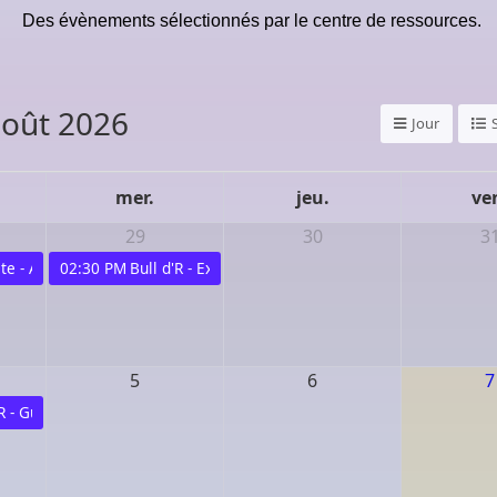
Des évènements sélectionnés par le centre de ressources.
oût 2026
Jour
mer.
jeu.
ve
29
30
3
te - Atelier "initiation cirque" - Mulhouse (68) - 28 juillet
02:30 PM
Bull d'R - Exposition Playmobil au Cellier - 29 juille
5
6
7
'R - Guinguette Rémoise et tournoi de pétanque - 04 août - Reims