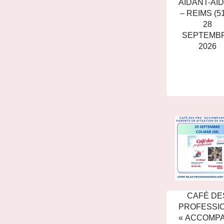
AIDANT-AID
– REIMS (51
28
SEPTEMB
2026
CAFÉ DE
PROFESSI
« ACCOMP