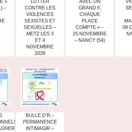
É »
LUTTER
AVEC UN
VI
) –
CONTRE LES
GRAND F,
SE
VIOLENCES
CHAQUE
RE
SEXISTES ET
PLACE
MA
SEXUELLES –
COMPTE » –
08 
METZ LES 3
25 NOVEMBRE
NA
ET 4
– NANCY (54)
NOVEMBRE
2026
S
BULLE D’R –
ONNELS
PERMANENCE
AGNER
INTIMAGIR –