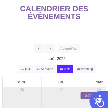
CALENDRIER DES
ÉVÈNEMENTS
Aujourd'hui
août 2026
Jour
Semaine
Mois
Planning
dim.
lun.
mar.
26
27
28
10:00
Aubriète -
Acces