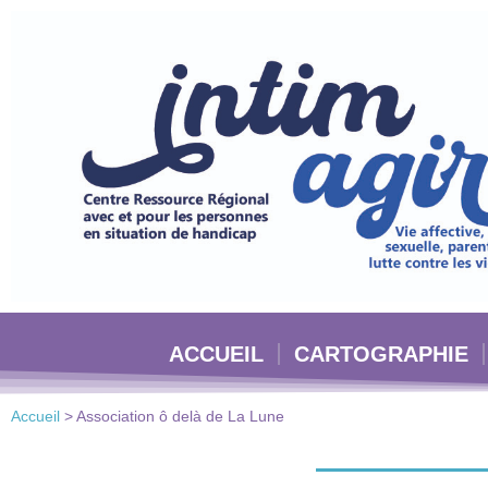
Veuillez
noter
:
Ce
site
Web
comprend
un
système
d'accessibilité.
Appuyez
sur
Ctrl-
ACCUEIL
CARTOGRAPHIE
F11
pour
adapter
Accueil
>
Association ô delà de La Lune
le
site
Web