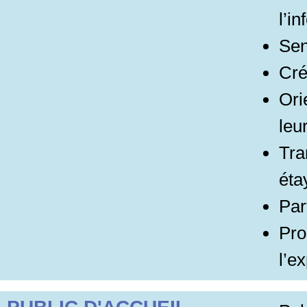
l’i
Sen
Cré
Ori
leu
Tra
éta
Par
Pro
l’e