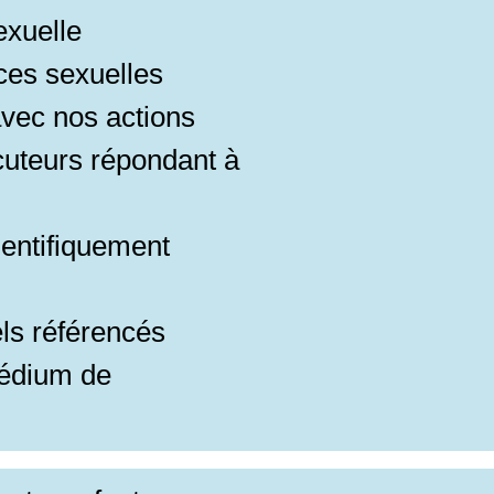
sexuelle
nces sexuelles
avec nos actions
cuteurs répondant à
ientifiquement
els référencés
médium de