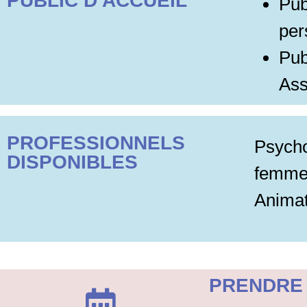
PUBLIC D'ACCUEIL
Pub
per
Pub
Ass
PROFESSIONNELS
Psych
DISPONIBLES
femme,
Animat
PRENDRE