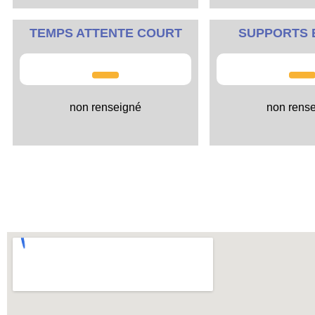
TEMPS ATTENTE COURT
SUPPORTS 
non renseigné
non rens