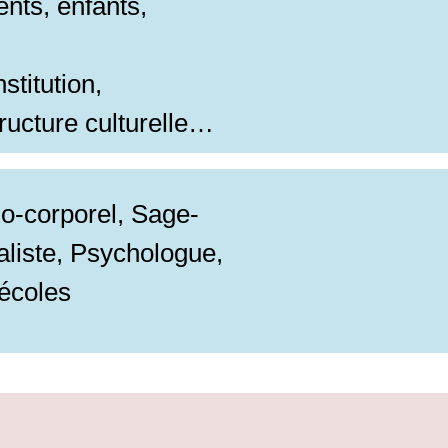
nts, enfants,
stitution,
tructure culturelle…
ho-corporel, Sage-
liste, Psychologue,
 écoles