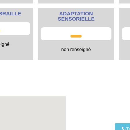
BRAILLE
ADAPTATION
SENSORIELLE
eigné
non renseigné
T