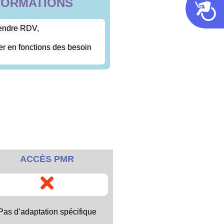
FORMATIONS
Acces
endre RDV,
er en fonctions des besoin
ACCÈS PMR
Pas d’adaptation spécifique