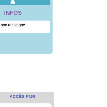
INFOS
non renseigné
ACCÈS PMR