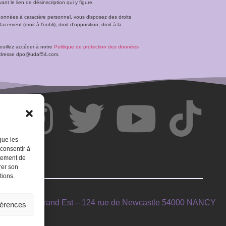
t le lien de désinscription qui y figure.
données à caractère personnel, vous disposez des droits
facement (droit à l’oubli), droit d’opposition, droit à la
veuillez accéder à notre
Politique de protection des données
l’adresse dpo@udaf54.com.
que les
 consentir à
rtement de
rer son
tions.
INTIMAGIR Grand Est – 124 rue de Newcastle 54000 NANCY
férences