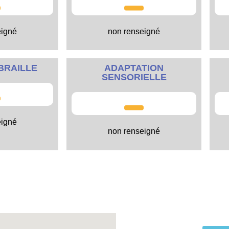
eigné
non renseigné
BRAILLE
ADAPTATION
SENSORIELLE
eigné
non renseigné