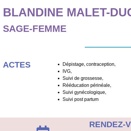
aux
BLANDINE MALET-D
malvoyants
qui
SAGE-FEMME
utilisent
un
lecteur
d'écran ;
Appuyez
sur
ACTES
Dépistage, contraception,
Ctrl-
IVG,
F10
Suivi de grossesse,
pour
Rééducation périnéale,
ouvrir
Suivi gynécologique,
un
Suivi post partum
menu
d'accessibilité.
RENDEZ-