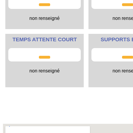
non renseigné
non rens
TEMPS ATTENTE COURT
SUPPORTS 
non renseigné
non rens