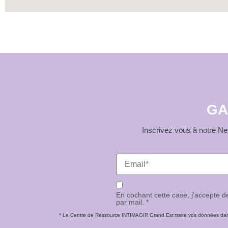
GA
Inscrivez vous à notre New
En cochant cette case, j’accepte 
par mail. *
* Le Centre de Ressource INTIMAGIR Grand Est traite vos données dans 