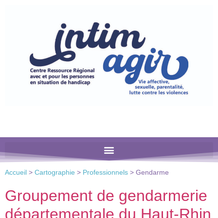
Veuillez
noter
:
Ce
site
Web
comprend
un
système
d'accessibilité.
Accueil
>
Cartographie
>
Professionnels
>
Gendarme
Groupement de gendarmerie
départementale du Haut-Rhin