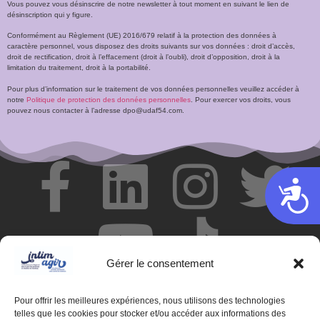
Vous pouvez vous désinscrire de notre newsletter à tout moment en suivant le lien de
désinscription qui y figure.
Conformément au Règlement (UE) 2016/679 relatif à la protection des données à
caractère personnel, vous disposez des droits suivants sur vos données : droit d’accès,
droit de rectification, droit à l’effacement (droit à l’oubli), droit d’opposition, droit à la
limitation du traitement, droit à la portabilité.
Pour plus d’information sur le traitement de vos données personnelles veuillez accéder à
notre
Politique de protection des données personnelles
. Pour exercer vos droits, vous
pouvez nous contacter à l’adresse dpo@udaf54.com.
Acces
Gérer le consentement
Pour offrir les meilleures expériences, nous utilisons des technologies
telles que les cookies pour stocker et/ou accéder aux informations des