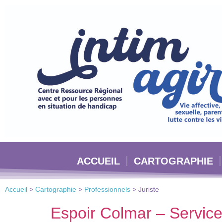
Veuillez
noter
:
Ce
site
Web
comprend
un
système
d'accessibilité.
Appuyez
sur
Ctrl-
ACCUEIL
CARTOGRAPHIE
F11
pour
adapter
Accueil
>
Cartographie
>
Professionnels
>
Juriste
le
site
Espoir Colmar – Service
Web