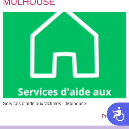
MULHOUSE
Services d’aide aux victimes – Mulhouse
Acces
Prochain
→