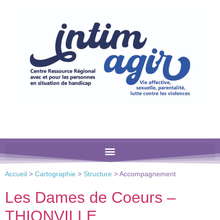
Veuillez
noter
:
Ce
site
Web
comprend
un
système
d'accessibilité.
Accueil
>
Cartographie
>
Structure
>
Accompagnement
Les Dames de Coeurs –
THIONVILLE