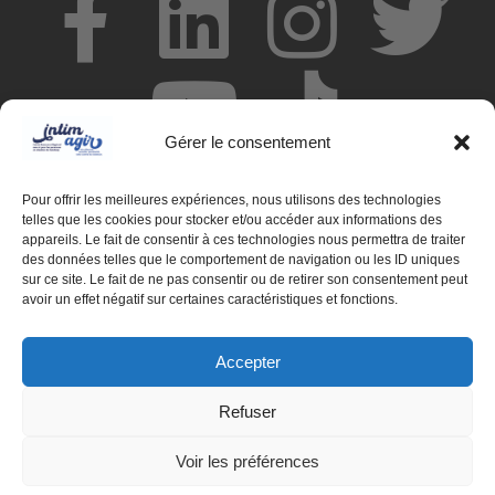
Gérer le consentement
Pour offrir les meilleures expériences, nous utilisons des technologies
telles que les cookies pour stocker et/ou accéder aux informations des
appareils. Le fait de consentir à ces technologies nous permettra de traiter
des données telles que le comportement de navigation ou les ID uniques
© Centre de ressources INTIMAGIR Grand Est – 124 rue de
sur ce site. Le fait de ne pas consentir ou de retirer son consentement peut
Newcastle 54000 NANCY
avoir un effet négatif sur certaines caractéristiques et fonctions.
Mentions légales
Accepter
Partenaires
Refuser
Déclaration d'accessibilité
Voir les préférences
Politique de confidentialité