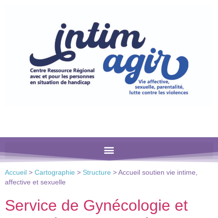
Veuillez
noter
:
Ce
site
Web
comprend
un
système
d'accessibilité.
Accueil
>
Cartographie
>
Structure
>
Accueil soutien vie intime,
affective et sexuelle
Service de Gynécologie et