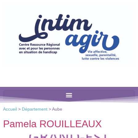
Veuillez
noter
:
Ce
site
Web
comprend
un
système
d'accessibilité.
Accueil
>
Département
>
Aube
Pamela ROUILLEAUX