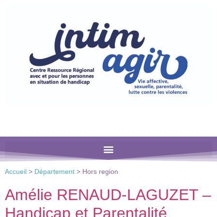
Veuillez
noter
:
Ce
site
Web
comprend
un
système
d'accessibilité.
Accueil
>
Département
>
Hors region
Amélie RENAUD-LAGUZET –
Handicap et Parentalité