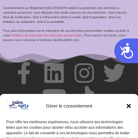
Conformément au Règlement (UE) 2016/679 relatif à la protection des données à
caractère personnel, vous disposez des droits suivants sur vos données : droit d’accès,
droit de rectification, droit à l’effacement (droit à l’oubli), droit d’opposition, droit à la
limitation du traitement, droit à la portabilité.
Pour plus d’information sur le traitement de vos données personnelles veuillez accéder à
notre
Politique de protection des données personnelles
. Pour exercer vos droits, vous
pouvez nous contacter à l’adresse dpo@udaf54.com.
Acces
Gérer le consentement
Pour offrir les meilleures expériences, nous utilisons des technologies
telles que les cookies pour stocker et/ou accéder aux informations des
appareils. Le fait de consentir à ces technologies nous permettra de traiter