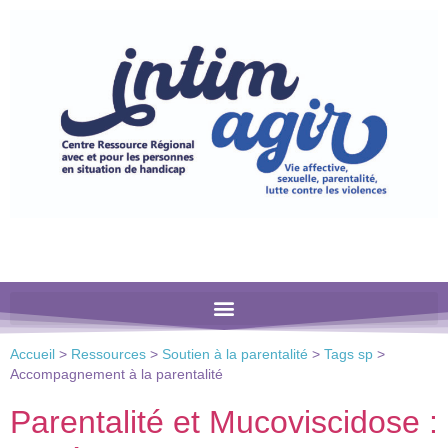
Veuillez
noter
:
Ce
site
Web
comprend
un
système
d'accessibilité.
Accueil
>
Ressources
>
Soutien à la parentalité
>
Tags sp
>
Accompagnement à la parentalité
Parentalité et Mucoviscidose :