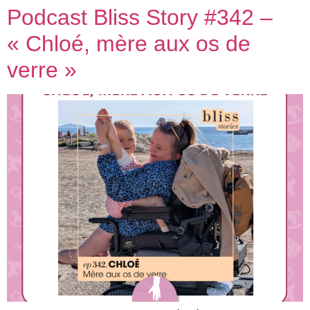
Podcast Bliss Story #342 –
« Chloé, mère aux os de
verre »