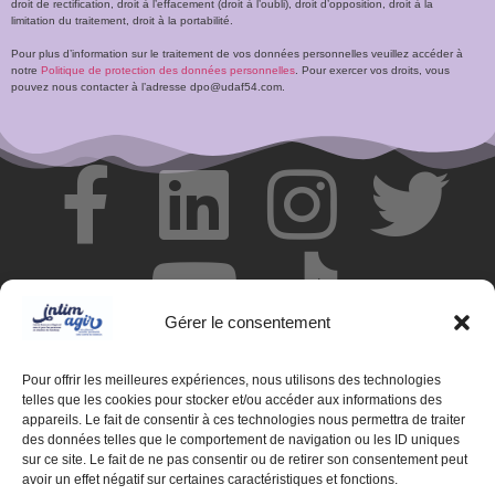
droit de rectification, droit à l’effacement (droit à l’oubli), droit d’opposition, droit à la
limitation du traitement, droit à la portabilité.
Pour plus d’information sur le traitement de vos données personnelles veuillez accéder à
notre
Politique de protection des données personnelles
. Pour exercer vos droits, vous
pouvez nous contacter à l’adresse dpo@udaf54.com.
Gérer le consentement
Pour offrir les meilleures expériences, nous utilisons des technologies
telles que les cookies pour stocker et/ou accéder aux informations des
appareils. Le fait de consentir à ces technologies nous permettra de traiter
des données telles que le comportement de navigation ou les ID uniques
© Centre de ressources INTIMAGIR Grand Est – 124 rue de
sur ce site. Le fait de ne pas consentir ou de retirer son consentement peut
Newcastle 54000 NANCY
avoir un effet négatif sur certaines caractéristiques et fonctions.