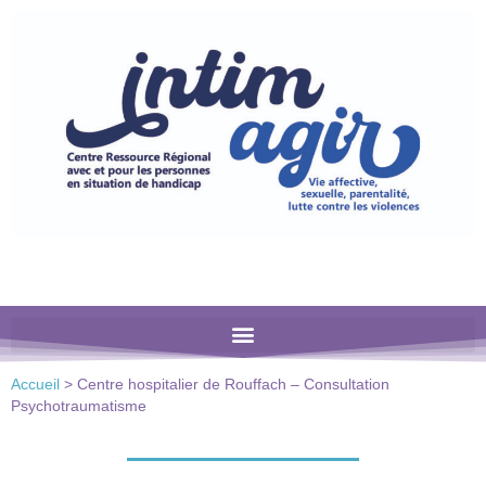
Veuillez
noter
:
Ce
site
Web
comprend
un
système
d'accessibilité.
Accueil
>
Centre hospitalier de Rouffach – Consultation
Psychotraumatisme