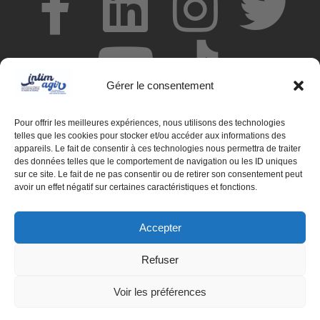
Gérer le consentement
Pour offrir les meilleures expériences, nous utilisons des technologies
telles que les cookies pour stocker et/ou accéder aux informations des
appareils. Le fait de consentir à ces technologies nous permettra de traiter
des données telles que le comportement de navigation ou les ID uniques
© Centre de ressources INTIMAGIR Grand Est – 124 rue de
sur ce site. Le fait de ne pas consentir ou de retirer son consentement peut
Newcastle 54000 NANCY
avoir un effet négatif sur certaines caractéristiques et fonctions.
Mentions légales
Accepter
Partenaires
Refuser
Déclaration d'accessibilité
Voir les préférences
Politique de confidentialité
Politique de cookies