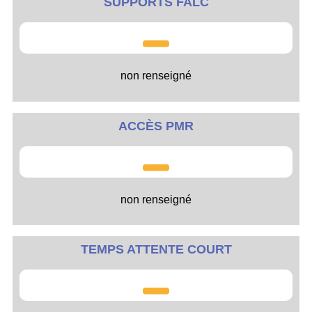
SUPPORTS FALC
non renseigné
ACCÈS PMR
non renseigné
TEMPS ATTENTE COURT