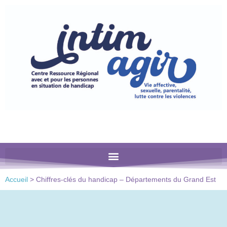
Veuillez
noter
:
Ce
site
Web
comprend
un
système
d'accessibilité.
Accueil
>
Chiffres-clés du handicap – Départements du Grand Est