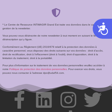
* Le Centre de Ressource INTIMAGIR Grand Est traite vos données dans le cadre de la
Acces
gestion de la newsletter.
Vous pouvez vous désinscrire de notre newsletter à tout moment en suivant le lien de
désinscription qui y figure.
Conformément au Règlement (UE) 2016/679 relatif à la protection des données à
caractère personnel, vous disposez des droits suivants sur vos données : droit d’accès,
droit de rectification, droit à l’effacement (droit à l’oubli), droit d’opposition, droit à la
limitation du traitement, droit à la portabilité.
Pour plus d’information sur le traitement de vos données personnelles veuillez accéder à
notre
Politique de protection des données personnelles
. Pour exercer vos droits, vous
pouvez nous contacter à l’adresse dpo@udaf54.com.