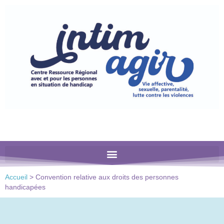
Veuillez
noter
:
Ce
site
Web
comprend
un
système
d'accessibilité.
Accueil
>
Convention relative aux droits des personnes
handicapées