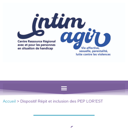
Veuillez
noter
:
Ce
site
Web
comprend
un
système
d'accessibilité.
Accueil
>
Dispositif Répit et inclusion des PEP LOR’EST