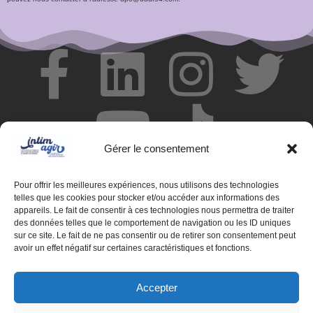
Gérer le consentement
Pour offrir les meilleures expériences, nous utilisons des technologies
telles que les cookies pour stocker et/ou accéder aux informations des
appareils. Le fait de consentir à ces technologies nous permettra de traiter
des données telles que le comportement de navigation ou les ID uniques
© Centre de ressources INTIMAGIR Grand Est – 124 rue de
sur ce site. Le fait de ne pas consentir ou de retirer son consentement peut
Newcastle 54000 NANCY
avoir un effet négatif sur certaines caractéristiques et fonctions.
Mentions légales
Accepter
Partenaires