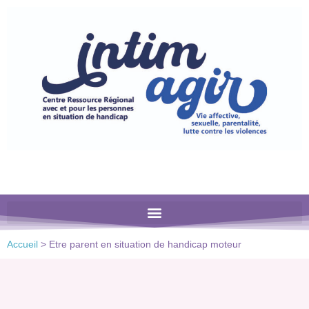
Veuillez
noter
:
Ce
site
Web
comprend
un
système
d'accessibilité.
Accueil
>
Etre parent en situation de handicap moteur