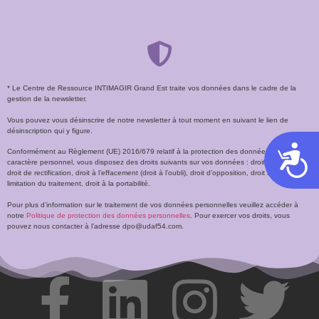
* Le Centre de Ressource INTIMAGIR Grand Est traite vos données dans le cadre de la
gestion de la newsletter.
Vous pouvez vous désinscrire de notre newsletter à tout moment en suivant le lien de
désinscription qui y figure.
Acces
Conformément au Règlement (UE) 2016/679 relatif à la protection des données à
caractère personnel, vous disposez des droits suivants sur vos données : droit d’accès,
droit de rectification, droit à l’effacement (droit à l’oubli), droit d’opposition, droit à la
limitation du traitement, droit à la portabilité.
Pour plus d’information sur le traitement de vos données personnelles veuillez accéder à
notre
Politique de protection des données personnelles
. Pour exercer vos droits, vous
pouvez nous contacter à l’adresse dpo@udaf54.com.