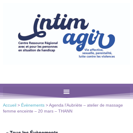
Veuillez
noter
:
Ce
site
Web
comprend
un
système
d'accessibilité.
Accueil
>
Évènements
>
Agenda l’Aubriète – atelier de massage
femme enceinte – 20 mars – THANN
« Tous les Évènements