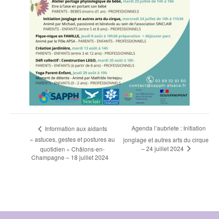
Navigation
Agenda l’aubriete : Initiation
Information aux aidants
« astuces, gestes et postures au
jonglage et autres arts du cirque
Évènement
– 24 juillet 2024
quotidien » Châlons-en-
Champagne – 18 juillet 2024