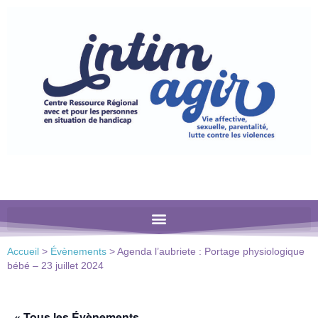
Veuillez
noter
:
Ce
site
Web
comprend
un
système
d'accessibilité.
Accueil
>
Évènements
>
Agenda l’aubriete : Portage physiologique
bébé – 23 juillet 2024
« Tous les Évènements