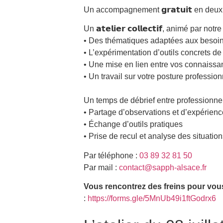
Un accompagnement 𝗴𝗿𝗮𝘁𝘂𝗶𝘁 en deux
Un 𝗮𝘁𝗲𝗹𝗶𝗲𝗿 𝗰𝗼𝗹𝗹𝗲𝗰𝘁𝗶𝗳, animé
• Des thématiques adaptées aux besoin
• L’expérimentation d’outils concrets de 
• Une mise en lien entre vos connaiss
• Un travail sur votre posture profession
Un temps de débrief entre professionnel
• Partage d’observations et d’expérien
• Échange d’outils pratiques
• Prise de recul et analyse des situatio
Par téléphone :
03 89 32 81 50
Par mail :
contact@sapph-alsace.fr
Vous rencontrez des freins pour vous 
:
https://forms.gle/5MnUb49i1ftGodrx6