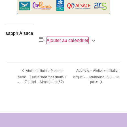
sapph Alsace
Ajouter au calendrier
Navigation
Aubriète – Atelier « initiation
Atelier intitulé « Parlons
santé… Quels sont mes droits ?
cirque » – Mulhouse (68) – 28
Évènement
» – 17 juillet – Strasbourg (67)
juillet