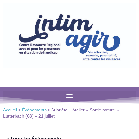
Veuillez
noter
:
Ce
site
Web
comprend
un
système
d'accessibilité.
Accueil
>
Évènements
>
Aubriète – Atelier « Sortie nature » –
Lutterbach (68) – 21 juillet
« Tous les Évènements