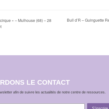
Bull d’R – Guinguette R
n cirque » – Mulhouse (68) – 28
et
RDONS LE CONTACT
sletter afin de suivre les actualités de notre centre de ressources.