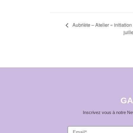
Navigation
Aubriète – Atelier « initiatio
juill
Évènement
GA
Inscrivez vous à notre New