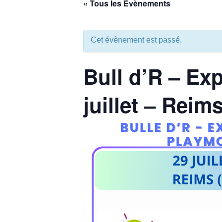
« Tous les Évènements
aux
malvoyants
qui
Cet évènement est passé.
utilisent
un
Bull d’R – Exp
lecteur
d'écran ;
Appuyez
juillet – Reims
sur
Ctrl-
F10
pour
ouvrir
un
menu
d'accessibilité.