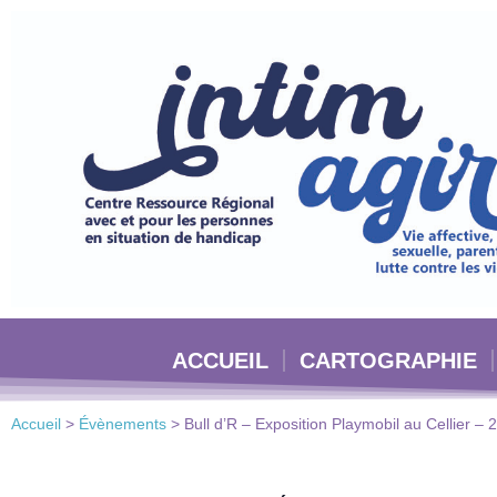
Veuillez
noter
:
Ce
site
Web
comprend
un
système
d'accessibilité.
Appuyez
sur
Ctrl-
ACCUEIL
CARTOGRAPHIE
F11
pour
adapter
Accueil
>
Évènements
>
Bull d’R – Exposition Playmobil au Cellier – 2
le
site
Web