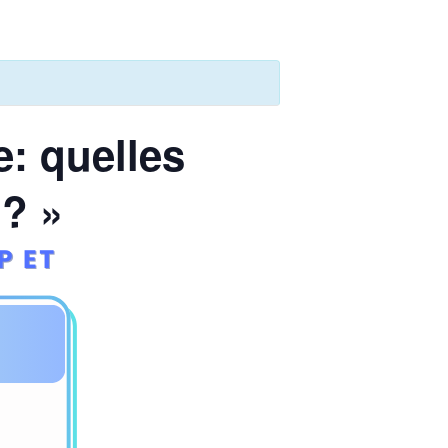
: quelles
 ? »