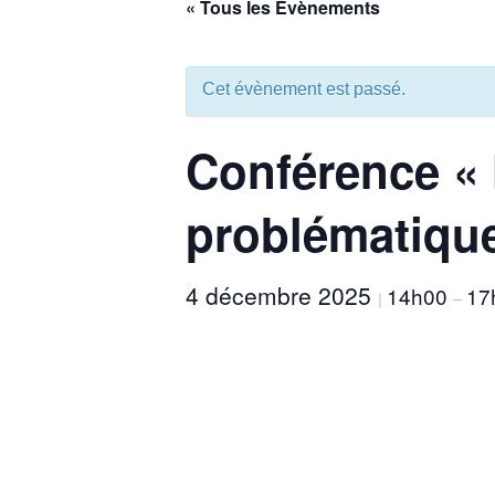
« Tous les Évènements
aux
malvoyants
qui
Cet évènement est passé.
utilisent
un
Conférence « 
lecteur
d'écran ;
Appuyez
problématique
sur
Ctrl-
F10
4 décembre 2025
14h00
17
|
–
pour
ouvrir
un
menu
d'accessibilité.