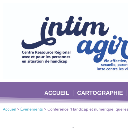
Veuillez
noter
:
Ce
site
Web
comprend
un
système
d'accessibilité.
Appuyez
sur
Ctrl-
ACCUEIL
CARTOGRAPHIE
F11
pour
adapter
Accueil
>
Évènements
>
Conférence “Handicap et numérique: quelles
le
site
Web