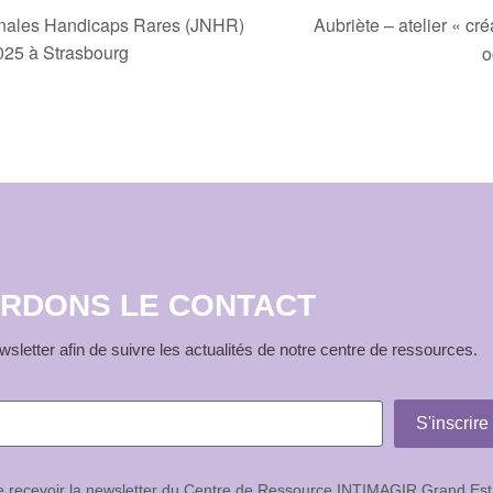
Aubriète – atelier « cr
onales Handicaps Rares (JNHR)
025 à Strasbourg
o
RDONS LE CONTACT
sletter afin de suivre les actualités de notre centre de ressources.
de recevoir la newsletter du Centre de Ressource INTIMAGIR Grand Est