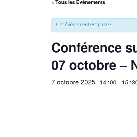
« Tous les Évènements
aux
malvoyants
qui
Cet évènement est passé.
utilisent
un
Conférence su
lecteur
d'écran ;
Appuyez
07 octobre – 
sur
Ctrl-
F10
7 octobre 2025
14h00
15h3
|
–
pour
ouvrir
un
menu
d'accessibilité.