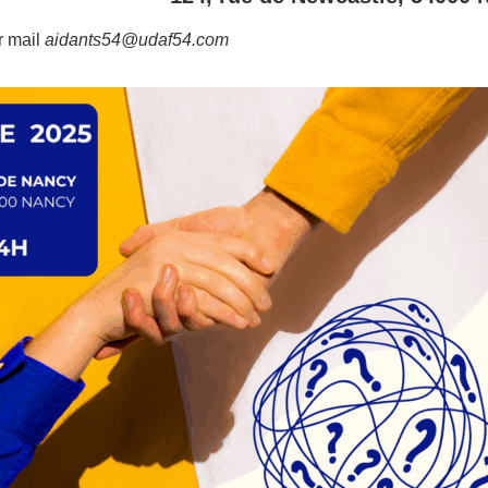
r mail
aidants54@udaf54.com