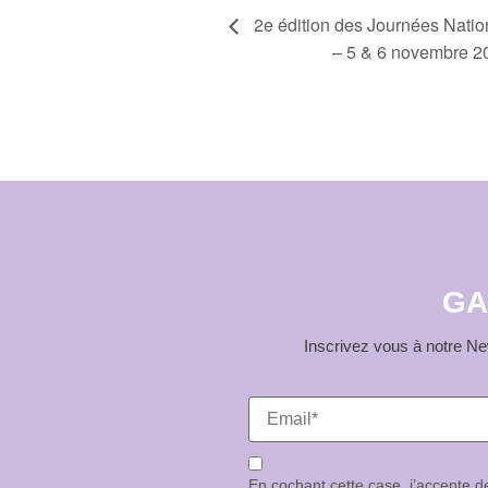
Navigation
2e édition des Journées Nati
– 5 & 6 novembre 2
Évènement
GA
Inscrivez vous à notre New
En cochant cette case, j’accepte 