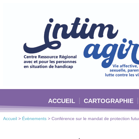
Veuillez
noter
:
Ce
site
Web
comprend
un
système
d'accessibilité.
Appuyez
sur
Ctrl-
ACCUEIL
CARTOGRAPHIE
F11
pour
adapter
Accueil
>
Évènements
>
Conférence sur le mandat de protection fut
le
site
Web