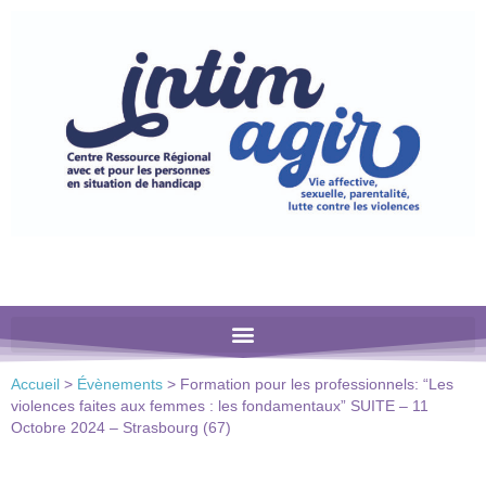
Veuillez
noter
:
Ce
site
Web
comprend
un
système
d'accessibilité.
Accueil
>
Évènements
>
Formation pour les professionnels: “Les
violences faites aux femmes : les fondamentaux” SUITE – 11
Octobre 2024 – Strasbourg (67)