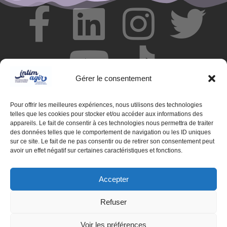
Gérer le consentement
Pour offrir les meilleures expériences, nous utilisons des technologies
telles que les cookies pour stocker et/ou accéder aux informations des
appareils. Le fait de consentir à ces technologies nous permettra de traiter
des données telles que le comportement de navigation ou les ID uniques
© Centre de ressources INTIMAGIR Grand Est – 124 rue de
sur ce site. Le fait de ne pas consentir ou de retirer son consentement peut
Newcastle 54000 NANCY
avoir un effet négatif sur certaines caractéristiques et fonctions.
Mentions légales
Accepter
Partenaires
Refuser
Déclaration d'accessibilité
Voir les préférences