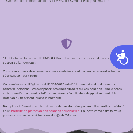
Centre de Ressource INTIMAGIR Grand Est par mail. *
Acces
* Le Centre de Ressource INTIMAGIR Grand Est traite vos données dans le cadre de la
gestion de la newsletter.
Vous pouvez vous désinscrire de notre newsletter à tout moment en suivant le lien de
désinscription qui y figure.
Conformément au Règlement (UE) 2016/679 relatif à la protection des données à
caractère personnel, vous disposez des droits suivants sur vos données : droit d’accès,
droit de rectification, droit à l’effacement (droit à l’oubli), droit d’opposition, droit à la
limitation du traitement, droit à la portabilité.
Pour plus d’information sur le traitement de vos données personnelles veuillez accéder à
notre
Politique de protection des données personnelles
. Pour exercer vos droits, vous
pouvez nous contacter à l’adresse dpo@udaf54.com.