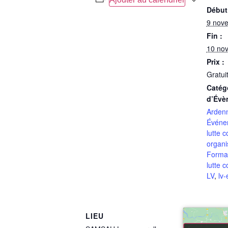
Début
9 nov
Fin :
10 no
Prix :
Gratui
Catég
d’Évè
Arden
Événe
lutte c
organi
Forma
lutte c
LV
,
lv
LIEU