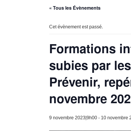
aux
« Tous les Évènements
malvoyants
qui
utilisent
Cet évènement est passé.
un
lecteur
Formations in
d'écran ;
Appuyez
subies par le
sur
Ctrl-
Prévenir, repé
F10
pour
ouvrir
novembre 202
un
menu
d'accessibilité.
9 novembre 2023|9h00
-
10 novembre 