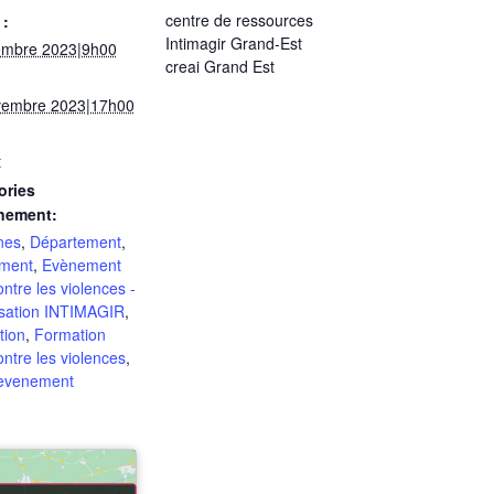
centre de ressources
 :
Intimagir Grand-Est
embre 2023|9h00
creai Grand Est
vembre 2023|17h00
t
ories
nement:
nes
,
Département
,
ment
,
Evènement
ontre les violences -
sation INTIMAGIR
,
tion
,
Formation
ontre les violences
,
-evenement