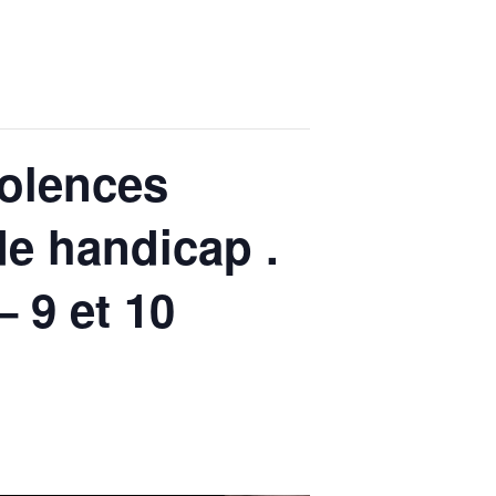
iolences
de handicap .
– 9 et 10