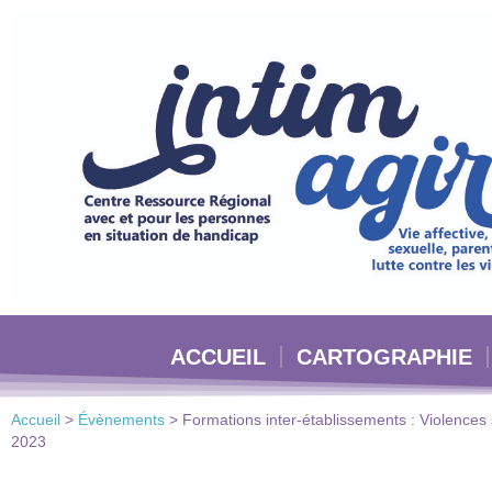
Veuillez
noter
:
Ce
site
Web
comprend
un
système
d'accessibilité.
Appuyez
sur
Ctrl-
ACCUEIL
CARTOGRAPHIE
F11
pour
adapter
Accueil
>
Évènements
>
Formations inter-établissements : Violences
le
2023
site
Web