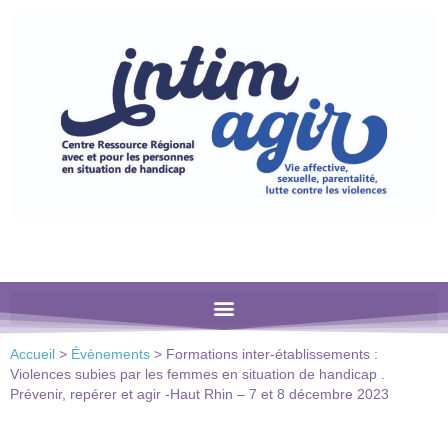
Veuillez
noter
:
Ce
site
Web
comprend
un
système
d'accessibilité.
Accueil
>
Évènements
>
Formations inter-établissements :
Violences subies par les femmes en situation de handicap .
Prévenir, repérer et agir -Haut Rhin – 7 et 8 décembre 2023