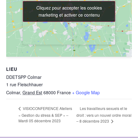
Cliquez pour accepter les cookies
Cliquez pour accepter les cookies
marketing et activer ce contenu
marketing et activer ce contenu
LIEU
DDETSPP Colmar
1 rue Fleischhauer
Colmar
,
Grand Est
68000
France
+ Google Map
Les travailleurs sexuels et le
VISIOCONFERENCE Ateliers
« Gestion du stress & SEP » –
droit : vers un nouvel ordre moral
Mardi 05 décembre 2023
– 8 décembre 2023