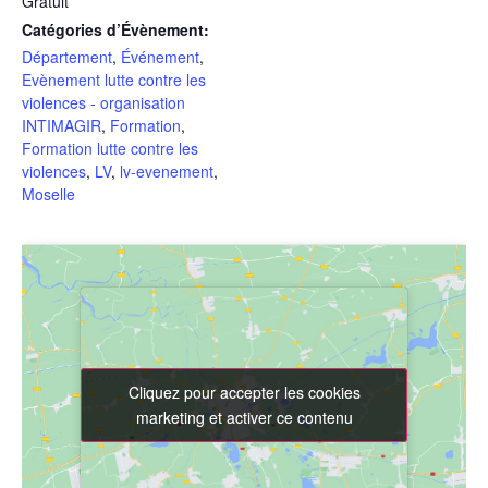
Gratuit
Catégories d’Évènement:
Département
,
Événement
,
Evènement lutte contre les
violences - organisation
INTIMAGIR
,
Formation
,
Formation lutte contre les
violences
,
LV
,
lv-evenement
,
Moselle
Cliquez pour accepter les cookies
Cliquez pour accepter les cookies
marketing et activer ce contenu
marketing et activer ce contenu