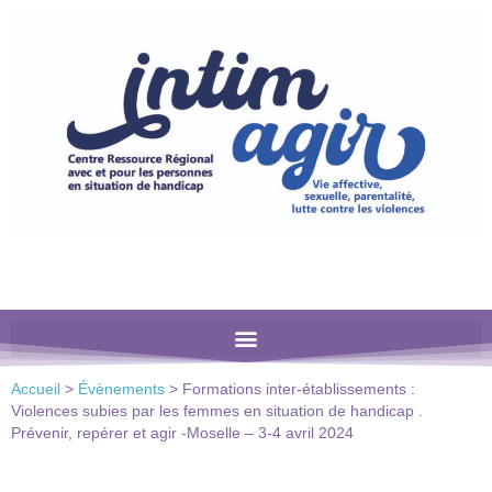
Veuillez
noter
:
Ce
site
Web
comprend
un
système
d'accessibilité.
Accueil
>
Évènements
>
Formations inter-établissements :
Violences subies par les femmes en situation de handicap .
Prévenir, repérer et agir -Moselle – 3-4 avril 2024