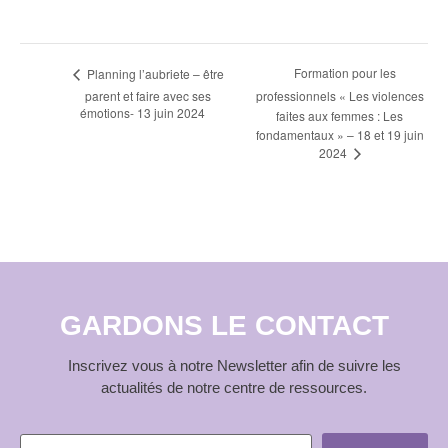
Navigation
Formation pour les
Planning l’aubriete – être
parent et faire avec ses
professionnels « Les violences
Évènement
émotions- 13 juin 2024
faites aux femmes : Les
fondamentaux » – 18 et 19 juin
2024
GARDONS LE CONTACT
Inscrivez vous à notre Newsletter afin de suivre les
actualités de notre centre de ressources.