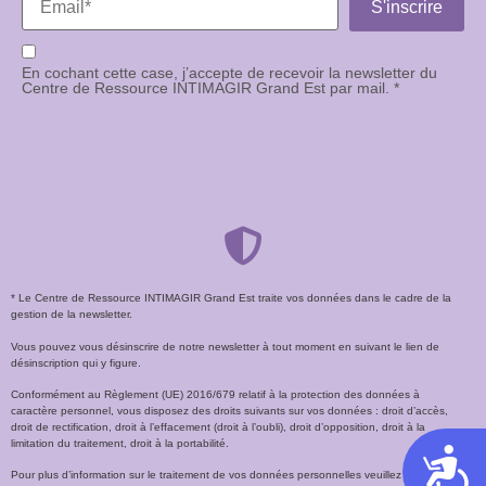
En cochant cette case, j’accepte de recevoir la newsletter du
Centre de Ressource INTIMAGIR Grand Est par mail. *
* Le Centre de Ressource INTIMAGIR Grand Est traite vos données dans le cadre de la
gestion de la newsletter.
Vous pouvez vous désinscrire de notre newsletter à tout moment en suivant le lien de
désinscription qui y figure.
Conformément au Règlement (UE) 2016/679 relatif à la protection des données à
caractère personnel, vous disposez des droits suivants sur vos données : droit d’accès,
droit de rectification, droit à l’effacement (droit à l’oubli), droit d’opposition, droit à la
limitation du traitement, droit à la portabilité.
Acces
Pour plus d’information sur le traitement de vos données personnelles veuillez accéder à