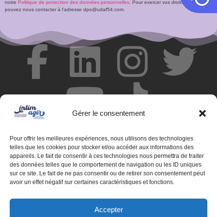
notre
Politique de protection des données personnelles
. Pour exercer vos droits, vous
pouvez nous contacter à l’adresse dpo@udaf54.com.
Gérer le consentement
Pour offrir les meilleures expériences, nous utilisons des technologies
telles que les cookies pour stocker et/ou accéder aux informations des
appareils. Le fait de consentir à ces technologies nous permettra de traiter
des données telles que le comportement de navigation ou les ID uniques
© Centre de ressources INTIMAGIR Grand Est – 124 rue de
sur ce site. Le fait de ne pas consentir ou de retirer son consentement peut
Newcastle 54000 NANCY
avoir un effet négatif sur certaines caractéristiques et fonctions.
Mentions légales
Accepter