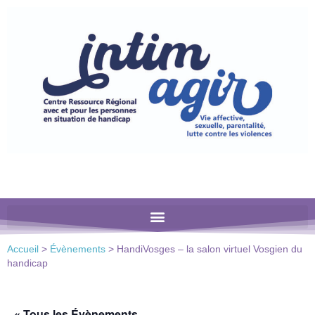
Veuillez
noter
:
Ce
site
Web
comprend
un
système
d'accessibilité.
Accueil
>
Évènements
>
HandiVosges – la salon virtuel Vosgien du
handicap
« Tous les Évènements