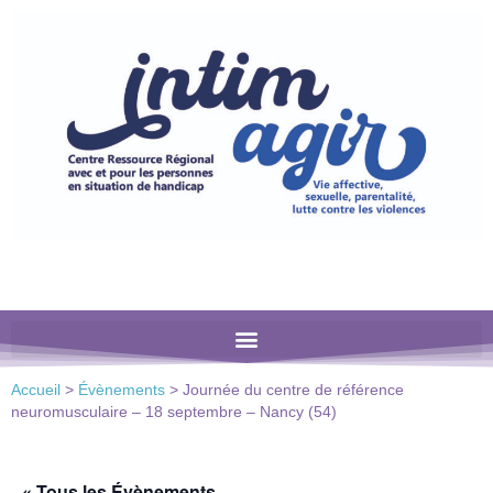
Veuillez
noter
:
Ce
site
Web
comprend
un
système
d'accessibilité.
Accueil
>
Évènements
>
Journée du centre de référence
neuromusculaire – 18 septembre – Nancy (54)
« Tous les Évènements