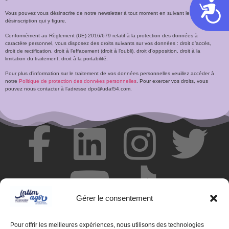
Acces
Vous pouvez vous désinscrire de notre newsletter à tout moment en suivant le lien de
désinscription qui y figure.
Conformément au Règlement (UE) 2016/679 relatif à la protection des données à
caractère personnel, vous disposez des droits suivants sur vos données : droit d’accès,
droit de rectification, droit à l’effacement (droit à l’oubli), droit d’opposition, droit à la
limitation du traitement, droit à la portabilité.
Pour plus d’information sur le traitement de vos données personnelles veuillez accéder à
notre
Politique de protection des données personnelles
. Pour exercer vos droits, vous
pouvez nous contacter à l’adresse dpo@udaf54.com.
Gérer le consentement
Pour offrir les meilleures expériences, nous utilisons des technologies