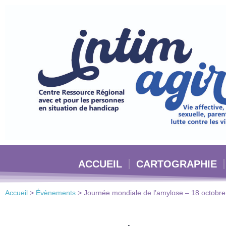
Veuillez
noter
:
Ce
site
Web
comprend
un
système
d'accessibilité.
Appuyez
sur
Ctrl-
ACCUEIL
CARTOGRAPHIE
F11
pour
adapter
Accueil
>
Évènements
>
Journée mondiale de l’amylose – 18 octobr
le
site
Web