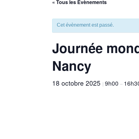
« Tous les Évènements
aux
malvoyants
qui
Cet évènement est passé.
utilisent
un
Journée mondi
lecteur
d'écran ;
Appuyez
Nancy
sur
Ctrl-
F10
18 octobre 2025
9h00
16h3
|
–
pour
ouvrir
un
menu
d'accessibilité.