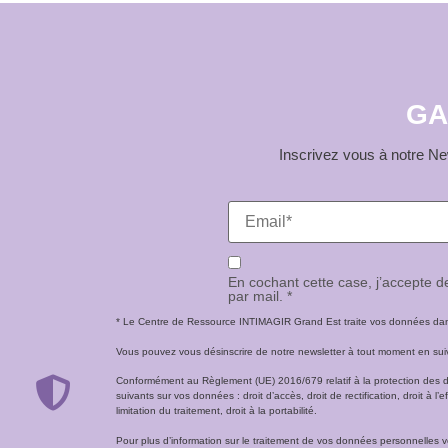
GA
Inscrivez vous à notre New
En cochant cette case, j’accepte 
par mail. *
* Le Centre de Ressource INTIMAGIR Grand Est traite vos données dans 
Vous pouvez vous désinscrire de notre newsletter à tout moment en suivan
Conformément au Règlement (UE) 2016/679 relatif à la protection des 
suivants sur vos données : droit d’accès, droit de rectification, droit à l’ef
limitation du traitement, droit à la portabilité.
Pour plus d’information sur le traitement de vos données personnelles 