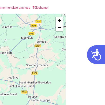
ourne-mondiale-amylose
Télécharger
+
−
Acces