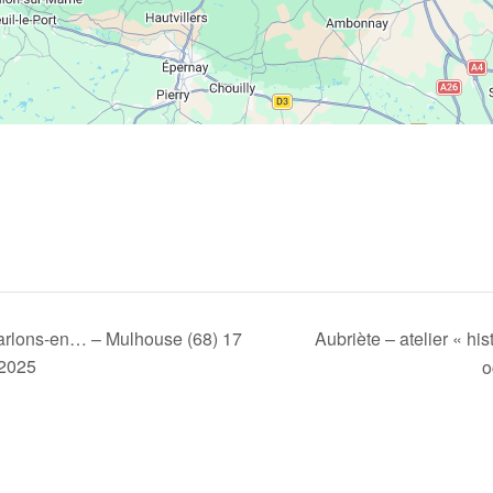
Aubriète – atelier « h
parlons-en… – Mulhouse (68) 17
 2025
o