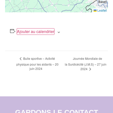
Leaflet
Ajouter au calendrier
Navigation
Journée Mondiale de
Bulle sportive – Activité
physique pour les aidants – 20
la Surdicécité (J.M.S) – 27 juin
Évènement
juin 2024
2024
GARDONS LE CONTACT