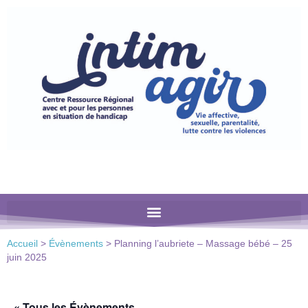
Veuillez
noter
:
Ce
site
Web
comprend
un
système
d'accessibilité.
Accueil
>
Évènements
>
Planning l’aubriete – Massage bébé – 25
juin 2025
« Tous les Évènements