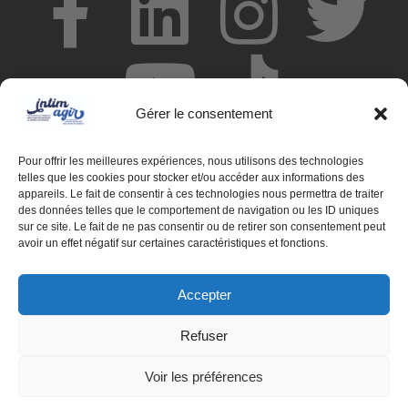
Gérer le consentement
Pour offrir les meilleures expériences, nous utilisons des technologies
telles que les cookies pour stocker et/ou accéder aux informations des
appareils. Le fait de consentir à ces technologies nous permettra de traiter
des données telles que le comportement de navigation ou les ID uniques
© Centre de ressources INTIMAGIR Grand Est – 124 rue de
sur ce site. Le fait de ne pas consentir ou de retirer son consentement peut
Newcastle 54000 NANCY
avoir un effet négatif sur certaines caractéristiques et fonctions.
Mentions légales
Accepter
Partenaires
Refuser
Déclaration d'accessibilité
Voir les préférences
Politique de confidentialité