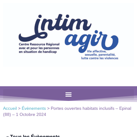
Veuillez
noter
:
Ce
site
Web
comprend
un
système
d'accessibilité.
Accueil
>
Évènements
>
Portes ouvertes habitats inclusifs – Epinal
(88) – 1 Octobre 2024
« Tous les Évènements