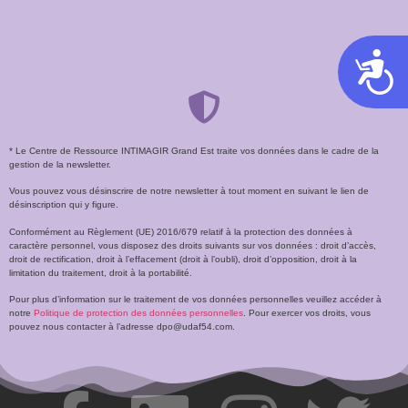
Acces
* Le Centre de Ressource INTIMAGIR Grand Est traite vos données dans le cadre de la
gestion de la newsletter.
Vous pouvez vous désinscrire de notre newsletter à tout moment en suivant le lien de
désinscription qui y figure.
Conformément au Règlement (UE) 2016/679 relatif à la protection des données à
caractère personnel, vous disposez des droits suivants sur vos données : droit d’accès,
droit de rectification, droit à l’effacement (droit à l’oubli), droit d’opposition, droit à la
limitation du traitement, droit à la portabilité.
Pour plus d’information sur le traitement de vos données personnelles veuillez accéder à
notre
Politique de protection des données personnelles
. Pour exercer vos droits, vous
pouvez nous contacter à l’adresse dpo@udaf54.com.