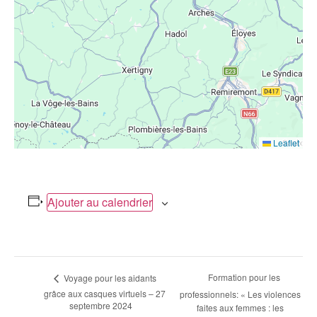
Leaflet
Ajouter au calendrier
Navigation
Formation pour les
Voyage pour les aidants
grâce aux casques virtuels – 27
professionnels: « Les violences
Évènement
septembre 2024
faites aux femmes : les