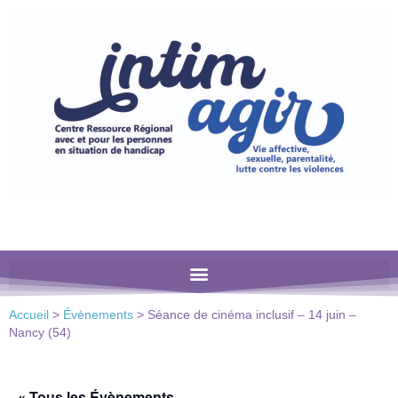
Veuillez
noter
:
Ce
site
Web
comprend
un
système
d'accessibilité.
Accueil
>
Évènements
>
Séance de cinéma inclusif – 14 juin –
Nancy (54)
« Tous les Évènements