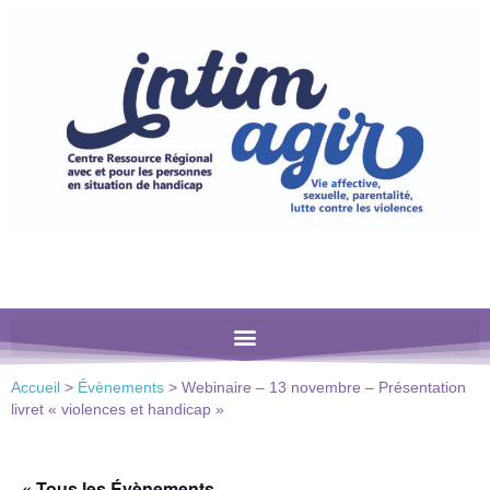
Veuillez
noter
:
Ce
site
Web
comprend
un
système
d'accessibilité.
Accueil
>
Évènements
>
Webinaire – 13 novembre – Présentation
livret « violences et handicap »
« Tous les Évènements