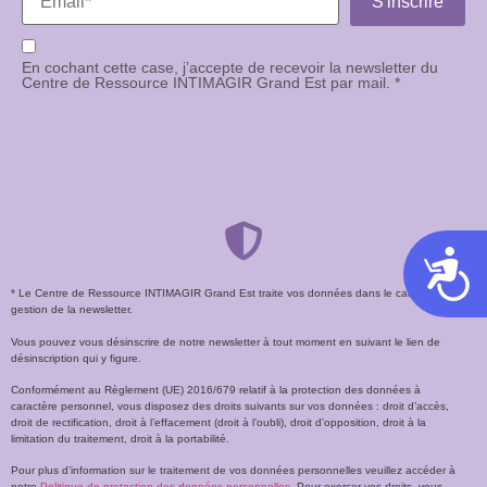
En cochant cette case, j’accepte de recevoir la newsletter du
Centre de Ressource INTIMAGIR Grand Est par mail. *
Acces
* Le Centre de Ressource INTIMAGIR Grand Est traite vos données dans le cadre de la
gestion de la newsletter.
Vous pouvez vous désinscrire de notre newsletter à tout moment en suivant le lien de
désinscription qui y figure.
Conformément au Règlement (UE) 2016/679 relatif à la protection des données à
caractère personnel, vous disposez des droits suivants sur vos données : droit d’accès,
droit de rectification, droit à l’effacement (droit à l’oubli), droit d’opposition, droit à la
limitation du traitement, droit à la portabilité.
Pour plus d’information sur le traitement de vos données personnelles veuillez accéder à
notre
Politique de protection des données personnelles
. Pour exercer vos droits, vous