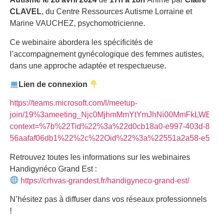
CLAVEL
, du Centre Ressources Autisme Lorraine et
Marine VAUCHEZ, psychomotricienne.
Ce webinaire abordera les spécificités de
l’accompagnement gynécologique des femmes autistes,
dans une approche adaptée et respectueuse.
Lien de connexion
https://teams.microsoft.com/l/meetup-
join/19%3ameeting_Njc0MjhmMmYtYmJhNi00MmFkLWE2
context=%7b%22Tid%22%3a%22d0cb18a0-e997-403d-81ff
56aafaf06db1%22%2c%22Oid%22%3a%22551a2a58-e57b-
Retrouvez toutes les informations sur les webinaires
Handigynéco Grand Est :
https://crhvas-grandest.fr/handigyneco-grand-est/
N’hésitez pas à diffuser dans vos réseaux professionnels
!