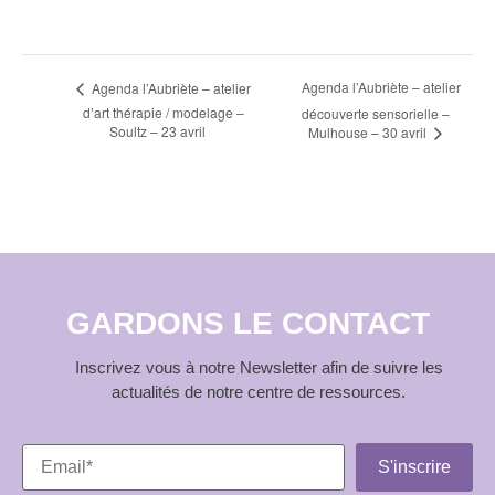
Navigation
Agenda l’Aubriète – atelier
Agenda l’Aubriète – atelier
d’art thérapie / modelage –
découverte sensorielle –
Évènement
Soultz – 23 avril
Mulhouse – 30 avril
GARDONS LE CONTACT
Inscrivez vous à notre Newsletter afin de suivre les
actualités de notre centre de ressources.