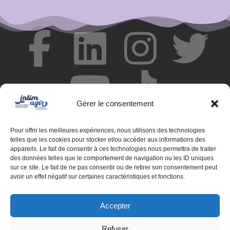
Gérer le consentement
Pour offrir les meilleures expériences, nous utilisons des technologies
telles que les cookies pour stocker et/ou accéder aux informations des
appareils. Le fait de consentir à ces technologies nous permettra de traiter
des données telles que le comportement de navigation ou les ID uniques
© Centre de ressources INTIMAGIR Grand Est – 124 rue de
sur ce site. Le fait de ne pas consentir ou de retirer son consentement peut
Newcastle 54000 NANCY
avoir un effet négatif sur certaines caractéristiques et fonctions.
Mentions légales
Accepter
Partenaires
Refuser