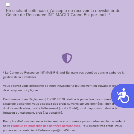
En cochant cette case, j’accepte de recevoir la newsletter du
Centre de Ressource INTIMAGIR Grand Est par mail. *
* Le Centre de Ressource INTIMAGIR Grand Est traite vos données dans le cadre de la
gestion de la newsletter.
Vous pouvez vous désinscrire de notre newsletter à tout moment en suivant le lien de
désinscription qui y figure.
Acces
Conformément au Règlement (UE) 2016/679 relatif à la protection des données à
caractère personnel, vous disposez des droits suivants sur vos données : droit d’accès,
droit de rectification, droit à l’effacement (droit à l’oubli), droit d’opposition, droit à la
limitation du traitement, droit à la portabilité.
Pour plus d’information sur le traitement de vos données personnelles veuillez accéder à
notre
Politique de protection des données personnelles
. Pour exercer vos droits, vous
pouvez nous contacter à l’adresse dpo@udaf54.com.