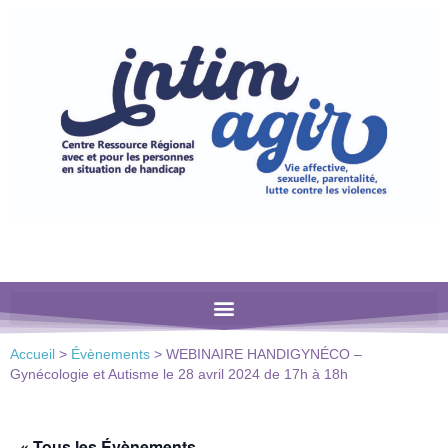
Veuillez
noter
:
Ce
site
Web
comprend
un
système
d'accessibilité.
Accueil
>
Évènements
>
WEBINAIRE HANDIGYNÉCO –
Gynécologie et Autisme le 28 avril 2024 de 17h à 18h
« Tous les Évènements