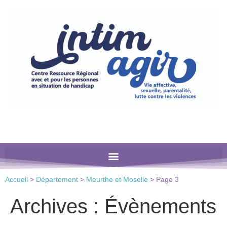
Veuillez
noter
:
Ce
site
Web
comprend
un
système
d'accessibilité.
Accueil
>
Département
>
Meurthe et Moselle
>
Page 3
Archives :
Évènements