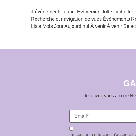
aux
4 évènements found. Evènement lutte contre les 
malvoyants
Recherche et navigation de vues Évènements Re
qui
Liste Mois Jour Aujourd’hui À venir À venir Sél
utilisent
un
lecteur
d'écran ;
Appuyez
sur
Ctrl-
F10
GA
pour
ouvrir
Inscrivez vous à notre New
un
menu
d'accessibilité.
En cochant cette case, j’accepte 