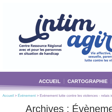
Veuillez
noter
:
Ce
site
Web
comprend
un
système
d'accessibilité.
Appuyez
sur
Ctrl-
ACCUEIL
CARTOGRAPHIE
F11
pour
adapter
Accueil
>
Événement
>
Evènement lutte contre les violences - relais 
le
site
Archives :
Évèneme
Web