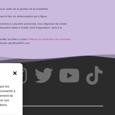
le cadre de la gestion de la newsletter.
t le lien de désinscription qui y figure.
données à caractère personnel, vous disposez des droits
facement (droit à l’oubli), droit d’opposition, droit à la
veuillez accéder à notre
Politique de protection des données
l’adresse dpo@udaf54.com.
que les
 consentir à
rtement de
rer son
tions.