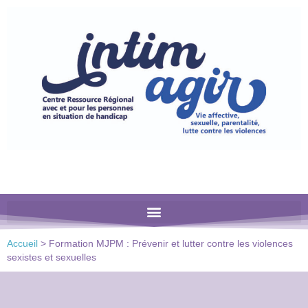
Veuillez
noter
:
Ce
site
Web
comprend
un
système
d'accessibilité.
Accueil
>
Formation MJPM : Prévenir et lutter contre les violences
sexistes et sexuelles