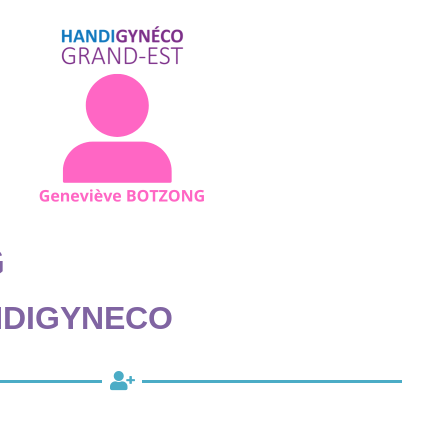
G
NDIGYNECO