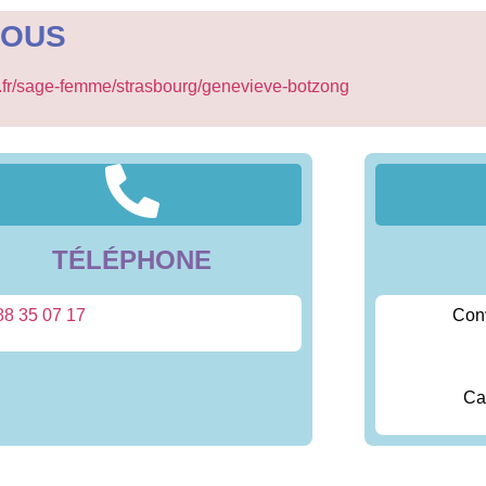
VOUS
b.fr/sage-femme/strasbourg/genevieve-botzong
TÉLÉPHONE
88 35 07 17
Con
Ca