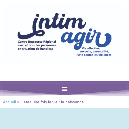
Veuillez
noter
:
Ce
site
Web
comprend
un
système
d'accessibilité.
Accueil
>
Il était une fois la vie : la naissance