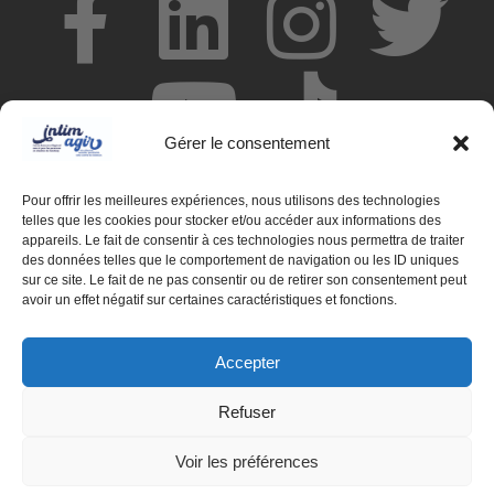
Gérer le consentement
Pour offrir les meilleures expériences, nous utilisons des technologies
telles que les cookies pour stocker et/ou accéder aux informations des
appareils. Le fait de consentir à ces technologies nous permettra de traiter
des données telles que le comportement de navigation ou les ID uniques
© Centre de ressources INTIMAGIR Grand Est – 124 rue de
sur ce site. Le fait de ne pas consentir ou de retirer son consentement peut
Newcastle 54000 NANCY
avoir un effet négatif sur certaines caractéristiques et fonctions.
Mentions légales
Accepter
Partenaires
Refuser
Déclaration d'accessibilité
Voir les préférences
Politique de confidentialité