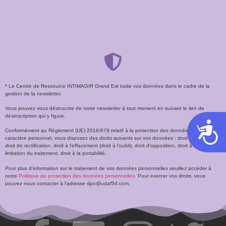
* Le Centre de Ressource INTIMAGIR Grand Est traite vos données dans le cadre de la
gestion de la newsletter.
Vous pouvez vous désinscrire de notre newsletter à tout moment en suivant le lien de
désinscription qui y figure.
Acces
Conformément au Règlement (UE) 2016/679 relatif à la protection des données à
caractère personnel, vous disposez des droits suivants sur vos données : droit d’accès,
droit de rectification, droit à l’effacement (droit à l’oubli), droit d’opposition, droit à la
limitation du traitement, droit à la portabilité.
Pour plus d’information sur le traitement de vos données personnelles veuillez accéder à
notre
Politique de protection des données personnelles
. Pour exercer vos droits, vous
pouvez nous contacter à l’adresse dpo@udaf54.com.