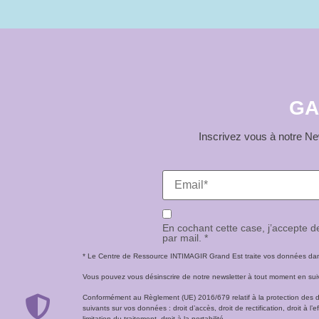
GA
Inscrivez vous à notre New
En cochant cette case, j’accepte 
par mail. *
* Le Centre de Ressource INTIMAGIR Grand Est traite vos données dans 
Vous pouvez vous désinscrire de notre newsletter à tout moment en suivan
Conformément au Règlement (UE) 2016/679 relatif à la protection des 
suivants sur vos données : droit d’accès, droit de rectification, droit à l’ef
limitation du traitement, droit à la portabilité.