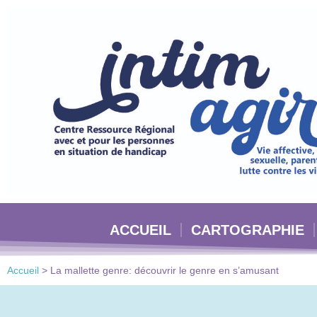
Veuillez
noter
:
Ce
site
Web
comprend
un
système
d'accessibilité.
Appuyez
sur
Ctrl-
ACCUEIL
CARTOGRAPHIE
F11
pour
adapter
Accueil
>
La mallette genre: découvrir le genre en s’amusant
le
site
Web