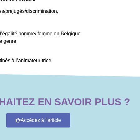
es/préjugés/discrimination,
 d’égalité homme/ femme en Belgique
de genre
inés à l’animateur-trice.
AITEZ EN SAVOIR PLUS ?
Accédez à l'article