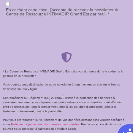
En cochant cette case, j’accepte de recevoir la newsletter du
Centre de Ressource INTIMAGIR Grand Est par mail. *
* Le Centre de Ressource INTIMAGIR Grand Est traite vos données dans le cadre de la
gestion de la newsletter.
Vous pouvez vous désinscrire de notre newsletter à tout moment en suivant le lien de
désinscription qui y figure.
Conformément au Règlement (UE) 2016/679 relatif à la protection des données à
caractère personnel, vous disposez des droits suivants sur vos données : droit d’accès,
droit de rectification, droit à l’effacement (droit à l’oubli), droit d’opposition, droit à la
limitation du traitement, droit à la portabilité.
Pour plus d’information sur le traitement de vos données personnelles veuillez accéder à
notre
Politique de protection des données personnelles
. Pour exercer vos droits, vous
pouvez nous contacter à l’adresse dpo@udaf54.com.