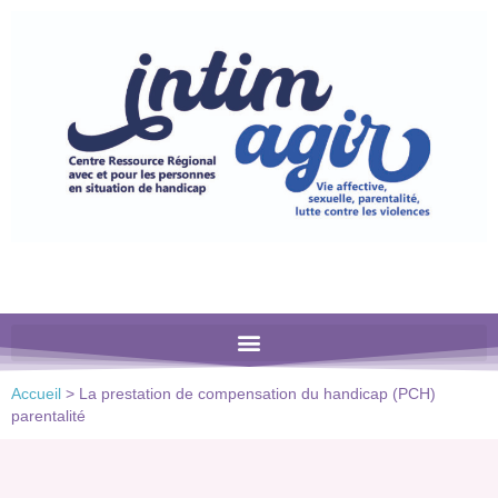
Veuillez
noter
:
Ce
site
Web
comprend
un
système
d'accessibilité.
Accueil
>
La prestation de compensation du handicap (PCH)
parentalité