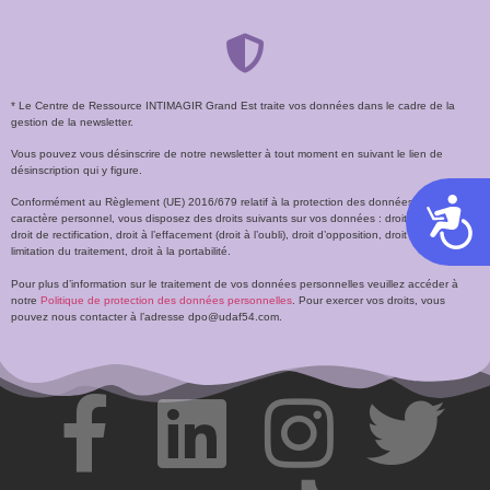
* Le Centre de Ressource INTIMAGIR Grand Est traite vos données dans le cadre de la
gestion de la newsletter.
Vous pouvez vous désinscrire de notre newsletter à tout moment en suivant le lien de
désinscription qui y figure.
Conformément au Règlement (UE) 2016/679 relatif à la protection des données à
Acces
caractère personnel, vous disposez des droits suivants sur vos données : droit d’accès,
droit de rectification, droit à l’effacement (droit à l’oubli), droit d’opposition, droit à la
limitation du traitement, droit à la portabilité.
Pour plus d’information sur le traitement de vos données personnelles veuillez accéder à
notre
Politique de protection des données personnelles
. Pour exercer vos droits, vous
pouvez nous contacter à l’adresse dpo@udaf54.com.