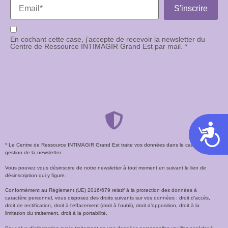
En cochant cette case, j’accepte de recevoir la newsletter du
Centre de Ressource INTIMAGIR Grand Est par mail. *
Acces
* Le Centre de Ressource INTIMAGIR Grand Est traite vos données dans le cadre de la
gestion de la newsletter.
Vous pouvez vous désinscrire de notre newsletter à tout moment en suivant le lien de
désinscription qui y figure.
Conformément au Règlement (UE) 2016/679 relatif à la protection des données à
caractère personnel, vous disposez des droits suivants sur vos données : droit d’accès,
droit de rectification, droit à l’effacement (droit à l’oubli), droit d’opposition, droit à la
limitation du traitement, droit à la portabilité.