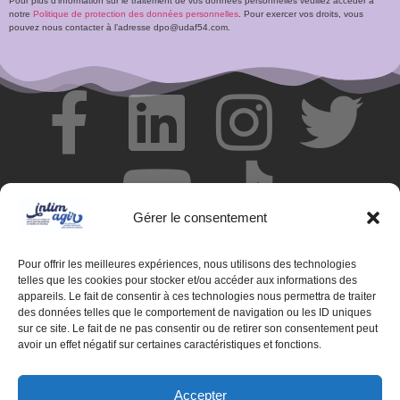
Pour plus d’information sur le traitement de vos données personnelles veuillez accéder à
notre
Politique de protection des données personnelles
. Pour exercer vos droits, vous
pouvez nous contacter à l’adresse dpo@udaf54.com.
Gérer le consentement
Pour offrir les meilleures expériences, nous utilisons des technologies
telles que les cookies pour stocker et/ou accéder aux informations des
appareils. Le fait de consentir à ces technologies nous permettra de traiter
des données telles que le comportement de navigation ou les ID uniques
© Centre de ressources INTIMAGIR Grand Est – 124 rue de
sur ce site. Le fait de ne pas consentir ou de retirer son consentement peut
Newcastle 54000 NANCY
avoir un effet négatif sur certaines caractéristiques et fonctions.
Mentions légales
Accepter