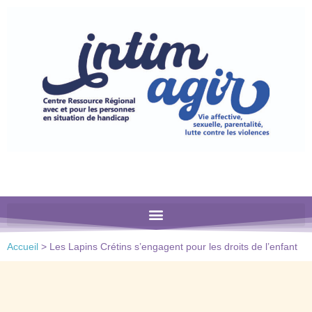
Veuillez
noter
:
Ce
site
Web
comprend
un
système
d'accessibilité.
Accueil
>
Les Lapins Crétins s’engagent pour les droits de l’enfant